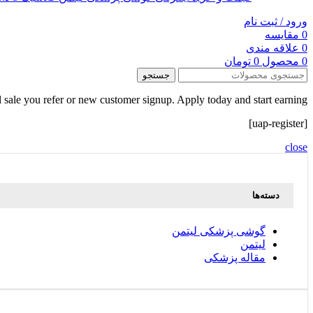
ورود / ثبت نام
0
مقایسه
0
علاقه مندی
0
محصول
0
تومان
جستجو
 sale you refer or new customer signup. Apply today and start earning!
[uap-register]
close
دسته‌ها
گوشی پزشکی لیتمن
لیتمن
مقاله پزشکی