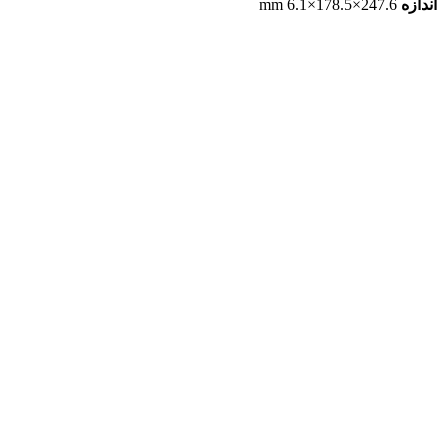
اندازه
247.6×178.5×6.1 mm