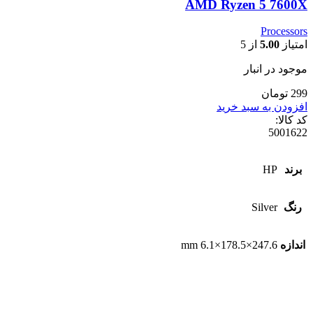
AMD Ryzen 5 7600X
Processors
امتیاز
5.00
از 5
موجود در انبار
299 تومان
افزودن به سبد خرید
کد کالا:
5001622
برند
HP
رنگ
Silver
اندازه
247.6×178.5×6.1 mm