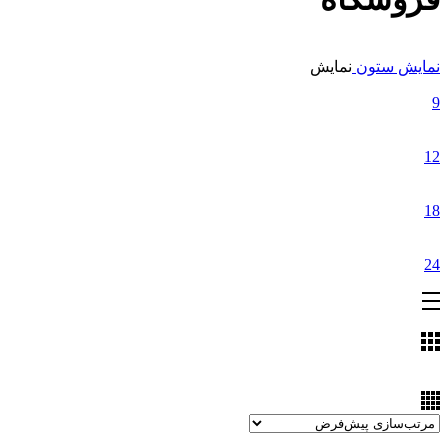
نمایش ستون
نمایش
9
12
18
24