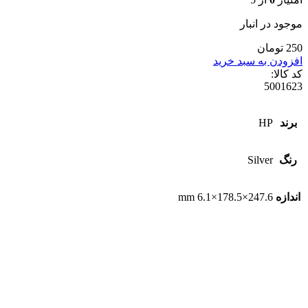
موجود در انبار
250 تومان
افزودن به سبد خرید
کد کالا:
5001623
برند
HP
رنگ
Silver
اندازه
247.6×178.5×6.1 mm