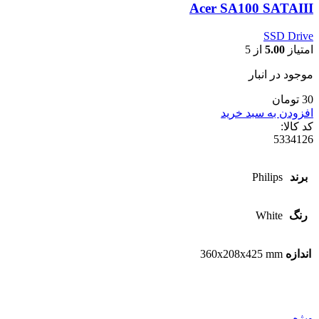
Acer SA100 SATAIII
SSD Drive
امتیاز
5.00
از 5
موجود در انبار
30 تومان
افزودن به سبد خرید
کد کالا:
5334126
برند
Philips
رنگ
White
اندازه
360x208x425 mm
ویژه