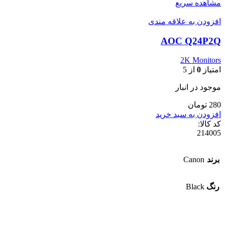
مشاهده سریع
افزودن به علاقه مندی
AOC Q24P2Q
2K Monitors
امتیاز
0
از 5
موجود در انبار
280 تومان
افزودن به سبد خرید
کد کالا:
214005
برند
Canon
رنگ
Black