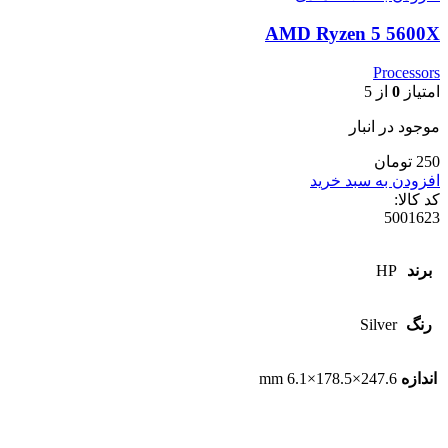
AMD Ryzen 5 5600X
Processors
امتیاز
0
از 5
موجود در انبار
250 تومان
افزودن به سبد خرید
کد کالا:
5001623
برند
HP
رنگ
Silver
اندازه
247.6×178.5×6.1 mm