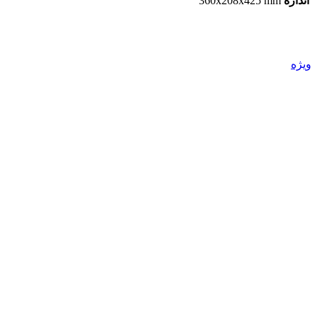
اندازه
360x208x425 mm
ویژه