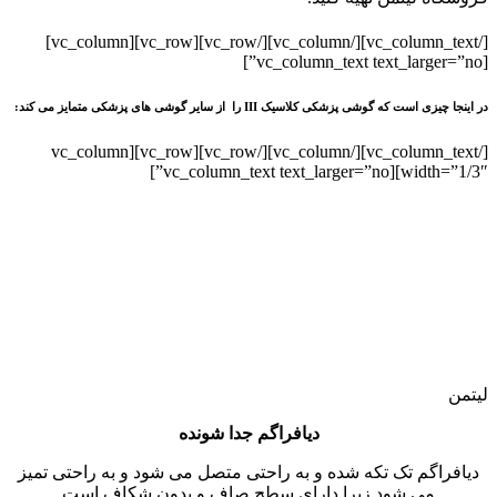
[/vc_column_text][/vc_column][/vc_row][vc_row][vc_column]
[vc_column_text text_larger=”no”]
در اینجا چیزی است که گوشی پزشکی کلاسیک III را از سایر گوشی های پزشکی متمایز می کند:
[/vc_column_text][/vc_column][/vc_row][vc_row][vc_column
width=”1/3″][vc_column_text text_larger=”no”]
لیتمن
دیافراگم جدا شونده
دیافراگم تک تکه شده و به راحتی متصل می شود و به راحتی تمیز
می شود زیرا دارای سطح صاف و بدون شکاف است