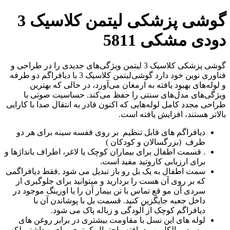
گوشی پزشکی لیتمن کلاسیک 3
دودی مشکی 5811
گوشی‌ پزشکی کلاسیک 3 لیتمن ویژگی‌های جدیدی را در طراحی و
فناوری نوین خود دارد گوشی‌لیتمن کلاسیک 3 با دیافراگم دو طرفه
و لوله‌های بهبود یافته به ارمغان می‌آورد، در حالی که بهترین
ویژگی‌های مدل‌های سنتی را حفظ می‌کند. حساسیت صوتی با
طراحی مجدد کامل لوله‌هایی که اکنون قادر به انتقال صدا با کارایی
بالاتر هستند، افزایش یافته است.
دیافراگم های قابل تنظیم بر روی قفسه سینه برای هر دو
طرف (بزرگسالان و کودکان )
. قسمت اطفال برای بیماران کوچک یا لاغر، اطراف بانداژها و
برای ارزیابی کاروتید مفید است.
سمت اطفال به یک بل رو باز تبدیل می شود ,فقط دیافراگمی
که بر روی آن هست را بردارید و میتوانید برای جلوگیری از
سردی آن مو قع تماس با تن بیمار آن را با اورینگ موجود در
داخل جعبه جایگزین کنید. قسمت بل با پوشاندن آن با
دیافراگم کوچک از آلودگی و زباله پاک می شود.
لوله های این نسل با مقاومت بیشتری در برابر روغن های
پوست و الکل بهبود یافته واحتمال کمتری برای برداشتن لکه