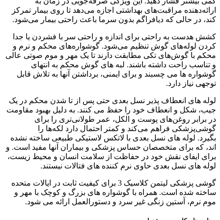
کمی بیشتر فشار دهید. این ویژگی صرفه‌جویی در زمان به
ارائه‌دهنده مراقبت‌های بهداشتی اجازه می‌دهد تا روی بیمار تمرکز
کند، در حالی که دیافراگم بدون سرما باعث راحتی بیمار می‌شود.
کشش هدست به راحتی برای اندازه و راحتی سر با فشردن یا جدا
کردن لوله‌های گوش تنظیم می‌شود. گوشواره‌های محکم و نرم و
محکم با گوش‌های تکی مطابقت دارند تا یک مهر و موم صوتی عالی
و تناسب راحت داشته باشند. لبه های گوش محکم به انتهای
گوشواره ها می چسبند و برای ایمنی، برداشتن آنها به تلاش قابل
توجهی نیاز دارد.
لوله های انعطاف پذیر نسل بعدی حتی پس از تا شدن محکم در یک
جیب، شکل و انعطاف خود را حفظ می کنند. به دلیل بهبود مقاومت
در برابر روغن‌های پوست و الکل، عمر طولانی‌تری را برای
گوشی‌پزشکی فراهم می‌کند و کمتر احتمال دارد لکه‌ها را
بگیرد. لوله های نسل بعدی با لاتکس لاستیکی طبیعی ساخته نشده
اند، که برای متخصصان حساس پزشکی و بیماران آنها مفید است. و
برای ایفای نقش خود در حفاظت از سلامت انسان و محیط زیست،
لوله های نسل بعدی حاوی نرم کننده های فتالات نیستند.
گوشی پزشکی لیتمن کلاسیک 3 برای کیفیت ثابت در ایالات متحده
ساخته شده است. همراه با گوشواره های بزرگ و کوچک با مهر و
موم نرم، آستین زنگی غیر سرد و دستورالعمل ارائه می شود.