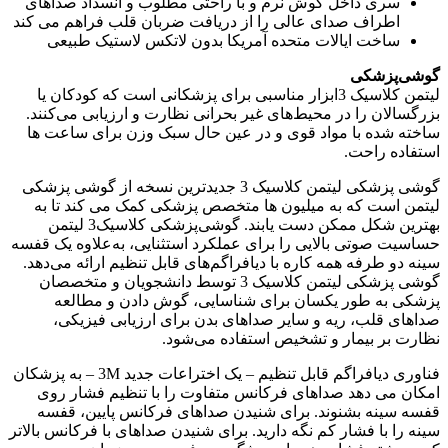
سری داخل گوش نرم و با راحتی مطلوب و انسداد صداهای
اطراف صدای عالی را از دریافت ضربان قلب فراهم می کند
ساخت ایالات متحده آمریکا بدون لاتکس لاستیک طبیعی
گوشی‌پزشکی
لیتمن کلاسیک 3ابزار مناسبی برای پزشکانی است که کودکان یا
بزرگسالان را در محیط‌های غیر بحرانی نظارت و ارزیابی می‌کنند.
ساخته شده با مواد قوی و در عین حال سبک وزن برای ساعت ها
استفاده راحت.
گوشی پزشکی لیتمن کلاسیک 3 جدیدترین نسخه از گوشی پزشکی
لیتمن است که به میلیون ها متخصص پزشکی کمک می کند تا به
بهترین شکل ممکن دست یابند. گوشی‌پزشکی کلاسیک3 لیتمن
حساسیت صوتی بالایی را برای عملکرد استثنایی، به‌علاوه یک قفسه
سینه دو طرفه همه کاره با دیافراگم‌های قابل تنظیم ارائه می‌دهد.
گوشی‌ پزشکی لیتمن کلاسیک 3 توسط دانشجویان و متخصصان
پزشکی به طور یکسان برای شناسایی، گوش دادن و مطالعه
صداهای قلب، ریه و سایر صداهای بدن برای ارزیابی فیزیکی،
نظارت بر بیمار و تشخیص استفاده می‌شود.
فناوری دیافراگم قابل تنظیم – یک اختراعات جدید 3M – به پزشکان
امکان می دهد صداهای فرکانس متفاوت را با تنظیم فشار روی
قفسه سینه بشنوند. برای شنیدن صداهای فرکانس پایین، قفسه
سینه را با فشار کم نگه دارید. برای شنیدن صداهای با فرکانس بالاتر