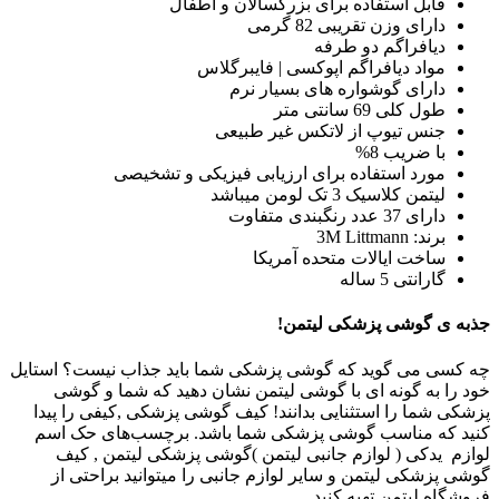
قابل استفاده برای بزرگسالان و اطفال
دارای وزن تقریبی 82 گرمی
دیافراگم دو طرفه
مواد دیافراگم اپوکسی | فایبرگلاس
دارای گوشواره های بسیار نرم
طول کلی 69 سانتی متر
جنس تیوپ از لاتکس غیر طبیعی
با ضریب 8%
مورد استفاده برای ارزیابی فیزیکی و تشخیصی
لیتمن کلاسیک 3 تک لومن میباشد
دارای 37 عدد رنگبندی متفاوت
برند: 3M Littmann
ساخت ایالات متحده آمریکا
گارانتی 5 ساله
جذبه ی گوشی پزشکی لیتمن!
چه کسی می گوید که گوشی پزشکی شما باید جذاب نیست؟ استایل
خود را به گونه ای با گوشی لیتمن نشان دهید که شما و گوشی
پزشکی شما را استثنایی بدانند! کیف گوشی پزشکی ,کیفی را پیدا
کنید که مناسب گوشی پزشکی شما باشد. برچسب‌های حک اسم
لوازم یدکی ( لوازم جانبی لیتمن )گوشی پزشکی لیتمن , کیف
گوشی پزشکی لیتمن و سایر لوازم جانبی را میتوانید براحتی از
فروشگاه لیتمن تهیه کنید.