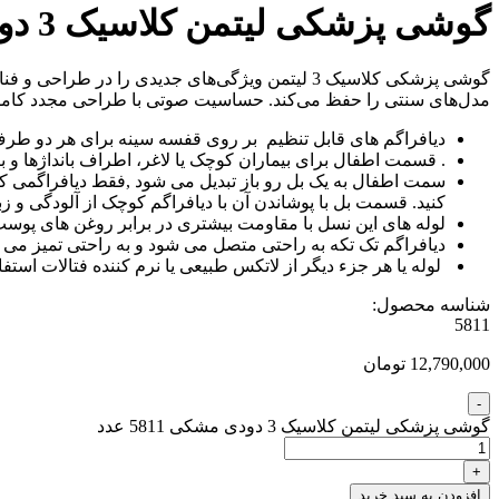
گوشی پزشکی لیتمن کلاسیک 3 دودی مشکی 5811
مدل‌های سنتی را حفظ می‌کند. حساسیت صوتی با طراحی مجدد کامل لوله
دیافراگم های قابل تنظیم بر روی قفسه سینه برای هر دو طرف
. قسمت اطفال برای بیماران کوچک یا لاغر، اطراف بانداژها و ب
سمت اطفال به یک بل رو باز تبدیل می شود ,فقط دیافراگمی که ب
کنید. قسمت بل با پوشاندن آن با دیافراگم کوچک از آلودگی و زب
لوله های این نسل با مقاومت بیشتری در برابر روغن های پوست و
دیافراگم تک تکه به راحتی متصل می شود و به راحتی تمیز 
لوله یا هر جزء دیگر از لاتکس طبیعی یا نرم کننده فتالات استف
شناسه محصول:
5811
12,790,000 تومان
گوشی پزشکی لیتمن کلاسیک 3 دودی مشکی 5811 عدد
افزودن به سبد خرید