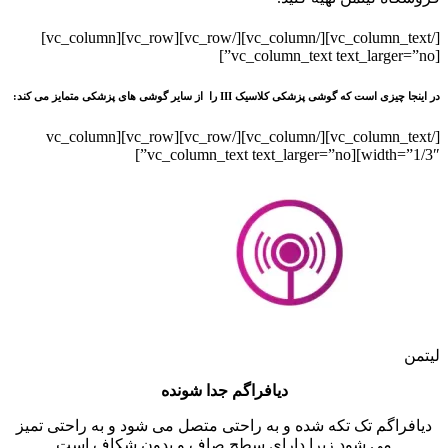
[/vc_column_text][/vc_column][/vc_row][vc_row][vc_column]
[vc_column_text text_larger=”no”]
در اینجا چیزی است که گوشی پزشکی کلاسیک III را از سایر گوشی های پزشکی متمایز می کند:
[/vc_column_text][/vc_column][/vc_row][vc_row][vc_column
width=”1/3″][vc_column_text text_larger=”no”]
لیتمن
دیافراگم جدا شونده
دیافراگم تک تکه شده و به راحتی متصل می شود و به راحتی تمیز
می شود زیرا دارای سطح صاف و بدون شکاف است