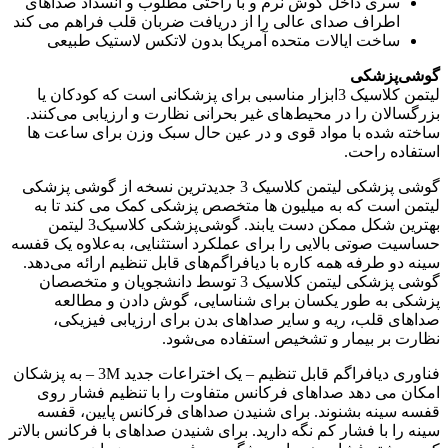
سری داخل گوش نرم و با راحتی مطلوب و انسداد صداهای
اطراف صدای عالی را از دریافت ضربان قلب فراهم می کند
ساخت ایالات متحده آمریکا بدون لاتکس لاستیک طبیعی
گوشی‌پزشکی
لیتمن کلاسیک 3ابزار مناسبی برای پزشکانی است که کودکان یا
بزرگسالان را در محیط‌های غیر بحرانی نظارت و ارزیابی می‌کنند.
ساخته شده با مواد قوی و در عین حال سبک وزن برای ساعت ها
استفاده راحت.
گوشی پزشکی لیتمن کلاسیک 3 جدیدترین نسخه از گوشی پزشکی
لیتمن است که به میلیون ها متخصص پزشکی کمک می کند تا به
بهترین شکل ممکن دست یابند. گوشی‌پزشکی کلاسیک3 لیتمن
حساسیت صوتی بالایی را برای عملکرد استثنایی، به‌علاوه یک قفسه
سینه دو طرفه همه کاره با دیافراگم‌های قابل تنظیم ارائه می‌دهد.
گوشی‌ پزشکی لیتمن کلاسیک 3 توسط دانشجویان و متخصصان
پزشکی به طور یکسان برای شناسایی، گوش دادن و مطالعه
صداهای قلب، ریه و سایر صداهای بدن برای ارزیابی فیزیکی،
نظارت بر بیمار و تشخیص استفاده می‌شود.
فناوری دیافراگم قابل تنظیم – یک اختراعات جدید 3M – به پزشکان
امکان می دهد صداهای فرکانس متفاوت را با تنظیم فشار روی
قفسه سینه بشنوند. برای شنیدن صداهای فرکانس پایین، قفسه
سینه را با فشار کم نگه دارید. برای شنیدن صداهای با فرکانس بالاتر