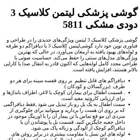
گوشی پزشکی لیتمن کلاسیک 3
دودی مشکی 5811
گوشی‌ پزشکی کلاسیک 3 لیتمن ویژگی‌های جدیدی را در طراحی و
فناوری نوین خود دارد گوشی‌لیتمن کلاسیک 3 با دیافراگم دو طرفه
و لوله‌های بهبود یافته به ارمغان می‌آورد، در حالی که بهترین
ویژگی‌های مدل‌های سنتی را حفظ می‌کند. حساسیت صوتی با
طراحی مجدد کامل لوله‌هایی که اکنون قادر به انتقال صدا با کارایی
بالاتر هستند، افزایش یافته است.
دیافراگم های قابل تنظیم بر روی قفسه سینه برای هر دو
طرف (بزرگسالان و کودکان )
. قسمت اطفال برای بیماران کوچک یا لاغر، اطراف بانداژها و
برای ارزیابی کاروتید مفید است.
سمت اطفال به یک بل رو باز تبدیل می شود ,فقط دیافراگمی
که بر روی آن هست را بردارید و میتوانید برای جلوگیری از
سردی آن مو قع تماس با تن بیمار آن را با اورینگ موجود در
داخل جعبه جایگزین کنید. قسمت بل با پوشاندن آن با
دیافراگم کوچک از آلودگی و زباله پاک می شود.
لوله های این نسل با مقاومت بیشتری در برابر روغن های
پوست و الکل بهبود یافته واحتمال کمتری برای برداشتن لکه