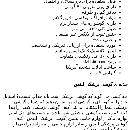
قابل استفاده برای بزرگسالان و اطفال
دارای وزن تقریبی 82 گرمی
دیافراگم دو طرفه
مواد دیافراگم اپوکسی | فایبرگلاس
دارای گوشواره های بسیار نرم
طول کلی 69 سانتی متر
جنس تیوپ از لاتکس غیر طبیعی
با ضریب 8%
مورد استفاده برای ارزیابی فیزیکی و تشخیصی
لیتمن کلاسیک 3 تک لومن میباشد
دارای 37 عدد رنگبندی متفاوت
برند: 3M Littmann
ساخت ایالات متحده آمریکا
گارانتی 5 ساله
جذبه ی گوشی پزشکی لیتمن!
چه کسی می گوید که گوشی پزشکی شما باید جذاب نیست؟ استایل
خود را به گونه ای با گوشی لیتمن نشان دهید که شما و گوشی
پزشکی شما را استثنایی بدانند! کیف گوشی پزشکی ,کیفی را پیدا
کنید که مناسب گوشی پزشکی شما باشد. برچسب‌های حک اسم
لوازم یدکی ( لوازم جانبی لیتمن )گوشی پزشکی لیتمن , کیف
گوشی پزشکی لیتمن و سایر لوازم جانبی را میتوانید براحتی از
فروشگاه لیتمن تهیه کنید.