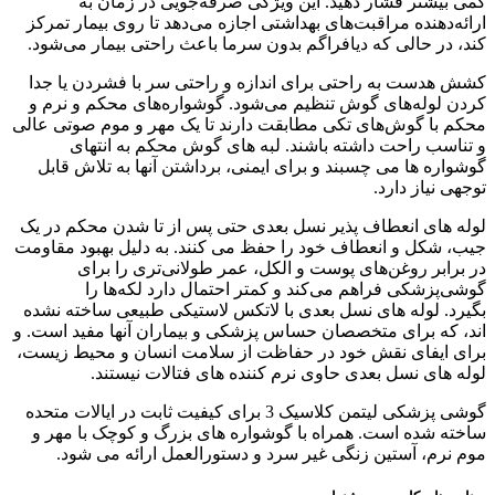
کمی بیشتر فشار دهید. این ویژگی صرفه‌جویی در زمان به
ارائه‌دهنده مراقبت‌های بهداشتی اجازه می‌دهد تا روی بیمار تمرکز
کند، در حالی که دیافراگم بدون سرما باعث راحتی بیمار می‌شود.
کشش هدست به راحتی برای اندازه و راحتی سر با فشردن یا جدا
کردن لوله‌های گوش تنظیم می‌شود. گوشواره‌های محکم و نرم و
محکم با گوش‌های تکی مطابقت دارند تا یک مهر و موم صوتی عالی
و تناسب راحت داشته باشند. لبه های گوش محکم به انتهای
گوشواره ها می چسبند و برای ایمنی، برداشتن آنها به تلاش قابل
توجهی نیاز دارد.
لوله های انعطاف پذیر نسل بعدی حتی پس از تا شدن محکم در یک
جیب، شکل و انعطاف خود را حفظ می کنند. به دلیل بهبود مقاومت
در برابر روغن‌های پوست و الکل، عمر طولانی‌تری را برای
گوشی‌پزشکی فراهم می‌کند و کمتر احتمال دارد لکه‌ها را
بگیرد. لوله های نسل بعدی با لاتکس لاستیکی طبیعی ساخته نشده
اند، که برای متخصصان حساس پزشکی و بیماران آنها مفید است. و
برای ایفای نقش خود در حفاظت از سلامت انسان و محیط زیست،
لوله های نسل بعدی حاوی نرم کننده های فتالات نیستند.
گوشی پزشکی لیتمن کلاسیک 3 برای کیفیت ثابت در ایالات متحده
ساخته شده است. همراه با گوشواره های بزرگ و کوچک با مهر و
موم نرم، آستین زنگی غیر سرد و دستورالعمل ارائه می شود.