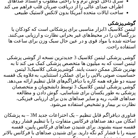
سری داخل گوش نرم و با راحتی مطلوب و انسداد صداهای
اطراف صدای عالی را از دریافت ضربان قلب فراهم می کند
ساخت ایالات متحده آمریکا بدون لاتکس لاستیک طبیعی
گوشی‌پزشکی
لیتمن کلاسیک 3ابزار مناسبی برای پزشکانی است که کودکان یا
بزرگسالان را در محیط‌های غیر بحرانی نظارت و ارزیابی می‌کنند.
ساخته شده با مواد قوی و در عین حال سبک وزن برای ساعت ها
استفاده راحت.
گوشی پزشکی لیتمن کلاسیک 3 جدیدترین نسخه از گوشی پزشکی
لیتمن است که به میلیون ها متخصص پزشکی کمک می کند تا به
بهترین شکل ممکن دست یابند. گوشی‌پزشکی کلاسیک3 لیتمن
حساسیت صوتی بالایی را برای عملکرد استثنایی، به‌علاوه یک قفسه
سینه دو طرفه همه کاره با دیافراگم‌های قابل تنظیم ارائه می‌دهد.
گوشی‌ پزشکی لیتمن کلاسیک 3 توسط دانشجویان و متخصصان
پزشکی به طور یکسان برای شناسایی، گوش دادن و مطالعه
صداهای قلب، ریه و سایر صداهای بدن برای ارزیابی فیزیکی،
نظارت بر بیمار و تشخیص استفاده می‌شود.
فناوری دیافراگم قابل تنظیم – یک اختراعات جدید 3M – به پزشکان
امکان می دهد صداهای فرکانس متفاوت را با تنظیم فشار روی
قفسه سینه بشنوند. برای شنیدن صداهای فرکانس پایین، قفسه
سینه را با فشار کم نگه دارید. برای شنیدن صداهای با فرکانس بالاتر