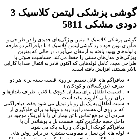
گوشی پزشکی لیتمن کلاسیک 3
دودی مشکی 5811
گوشی‌ پزشکی کلاسیک 3 لیتمن ویژگی‌های جدیدی را در طراحی و
فناوری نوین خود دارد گوشی‌لیتمن کلاسیک 3 با دیافراگم دو طرفه
و لوله‌های بهبود یافته به ارمغان می‌آورد، در حالی که بهترین
ویژگی‌های مدل‌های سنتی را حفظ می‌کند. حساسیت صوتی با
طراحی مجدد کامل لوله‌هایی که اکنون قادر به انتقال صدا با کارایی
بالاتر هستند، افزایش یافته است.
دیافراگم های قابل تنظیم بر روی قفسه سینه برای هر دو
طرف (بزرگسالان و کودکان )
. قسمت اطفال برای بیماران کوچک یا لاغر، اطراف بانداژها و
برای ارزیابی کاروتید مفید است.
سمت اطفال به یک بل رو باز تبدیل می شود ,فقط دیافراگمی
که بر روی آن هست را بردارید و میتوانید برای جلوگیری از
سردی آن مو قع تماس با تن بیمار آن را با اورینگ موجود در
داخل جعبه جایگزین کنید. قسمت بل با پوشاندن آن با
دیافراگم کوچک از آلودگی و زباله پاک می شود.
لوله های این نسل با مقاومت بیشتری در برابر روغن های
پوست و الکل بهبود یافته واحتمال کمتری برای برداشتن لکه