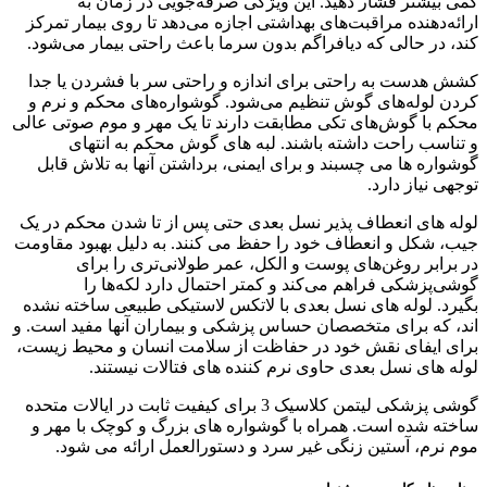
کمی بیشتر فشار دهید. این ویژگی صرفه‌جویی در زمان به
ارائه‌دهنده مراقبت‌های بهداشتی اجازه می‌دهد تا روی بیمار تمرکز
کند، در حالی که دیافراگم بدون سرما باعث راحتی بیمار می‌شود.
کشش هدست به راحتی برای اندازه و راحتی سر با فشردن یا جدا
کردن لوله‌های گوش تنظیم می‌شود. گوشواره‌های محکم و نرم و
محکم با گوش‌های تکی مطابقت دارند تا یک مهر و موم صوتی عالی
و تناسب راحت داشته باشند. لبه های گوش محکم به انتهای
گوشواره ها می چسبند و برای ایمنی، برداشتن آنها به تلاش قابل
توجهی نیاز دارد.
لوله های انعطاف پذیر نسل بعدی حتی پس از تا شدن محکم در یک
جیب، شکل و انعطاف خود را حفظ می کنند. به دلیل بهبود مقاومت
در برابر روغن‌های پوست و الکل، عمر طولانی‌تری را برای
گوشی‌پزشکی فراهم می‌کند و کمتر احتمال دارد لکه‌ها را
بگیرد. لوله های نسل بعدی با لاتکس لاستیکی طبیعی ساخته نشده
اند، که برای متخصصان حساس پزشکی و بیماران آنها مفید است. و
برای ایفای نقش خود در حفاظت از سلامت انسان و محیط زیست،
لوله های نسل بعدی حاوی نرم کننده های فتالات نیستند.
گوشی پزشکی لیتمن کلاسیک 3 برای کیفیت ثابت در ایالات متحده
ساخته شده است. همراه با گوشواره های بزرگ و کوچک با مهر و
موم نرم، آستین زنگی غیر سرد و دستورالعمل ارائه می شود.