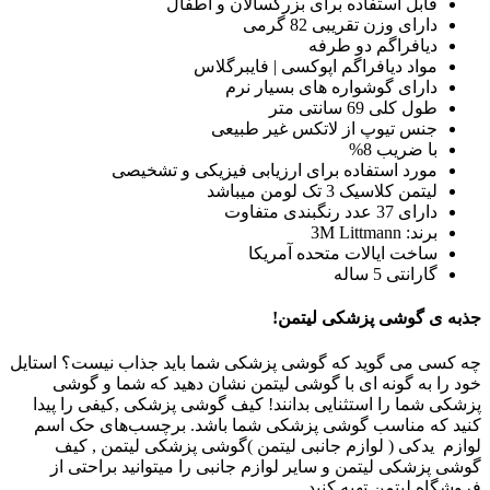
قابل استفاده برای بزرگسالان و اطفال
دارای وزن تقریبی 82 گرمی
دیافراگم دو طرفه
مواد دیافراگم اپوکسی | فایبرگلاس
دارای گوشواره های بسیار نرم
طول کلی 69 سانتی متر
جنس تیوپ از لاتکس غیر طبیعی
با ضریب 8%
مورد استفاده برای ارزیابی فیزیکی و تشخیصی
لیتمن کلاسیک 3 تک لومن میباشد
دارای 37 عدد رنگبندی متفاوت
برند: 3M Littmann
ساخت ایالات متحده آمریکا
گارانتی 5 ساله
جذبه ی گوشی پزشکی لیتمن!
چه کسی می گوید که گوشی پزشکی شما باید جذاب نیست؟ استایل
خود را به گونه ای با گوشی لیتمن نشان دهید که شما و گوشی
پزشکی شما را استثنایی بدانند! کیف گوشی پزشکی ,کیفی را پیدا
کنید که مناسب گوشی پزشکی شما باشد. برچسب‌های حک اسم
لوازم یدکی ( لوازم جانبی لیتمن )گوشی پزشکی لیتمن , کیف
گوشی پزشکی لیتمن و سایر لوازم جانبی را میتوانید براحتی از
فروشگاه لیتمن تهیه کنید.