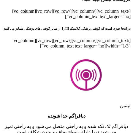
[/vc_column_text][/vc_column][/vc_row][vc_row][vc_column]
[vc_column_text text_larger=”no”]
در اینجا چیزی است که گوشی پزشکی کلاسیک III را از سایر گوشی های پزشکی متمایز می کند:
[/vc_column_text][/vc_column][/vc_row][vc_row][vc_column
width=”1/3″][vc_column_text text_larger=”no”]
لیتمن
دیافراگم جدا شونده
دیافراگم تک تکه شده و به راحتی متصل می شود و به راحتی تمیز
می شود زیرا دارای سطح صاف و بدون شکاف است