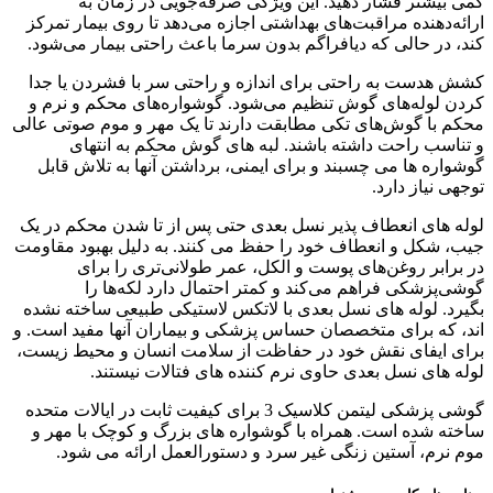
کمی بیشتر فشار دهید. این ویژگی صرفه‌جویی در زمان به
ارائه‌دهنده مراقبت‌های بهداشتی اجازه می‌دهد تا روی بیمار تمرکز
کند، در حالی که دیافراگم بدون سرما باعث راحتی بیمار می‌شود.
کشش هدست به راحتی برای اندازه و راحتی سر با فشردن یا جدا
کردن لوله‌های گوش تنظیم می‌شود. گوشواره‌های محکم و نرم و
محکم با گوش‌های تکی مطابقت دارند تا یک مهر و موم صوتی عالی
و تناسب راحت داشته باشند. لبه های گوش محکم به انتهای
گوشواره ها می چسبند و برای ایمنی، برداشتن آنها به تلاش قابل
توجهی نیاز دارد.
لوله های انعطاف پذیر نسل بعدی حتی پس از تا شدن محکم در یک
جیب، شکل و انعطاف خود را حفظ می کنند. به دلیل بهبود مقاومت
در برابر روغن‌های پوست و الکل، عمر طولانی‌تری را برای
گوشی‌پزشکی فراهم می‌کند و کمتر احتمال دارد لکه‌ها را
بگیرد. لوله های نسل بعدی با لاتکس لاستیکی طبیعی ساخته نشده
اند، که برای متخصصان حساس پزشکی و بیماران آنها مفید است. و
برای ایفای نقش خود در حفاظت از سلامت انسان و محیط زیست،
لوله های نسل بعدی حاوی نرم کننده های فتالات نیستند.
گوشی پزشکی لیتمن کلاسیک 3 برای کیفیت ثابت در ایالات متحده
ساخته شده است. همراه با گوشواره های بزرگ و کوچک با مهر و
موم نرم، آستین زنگی غیر سرد و دستورالعمل ارائه می شود.