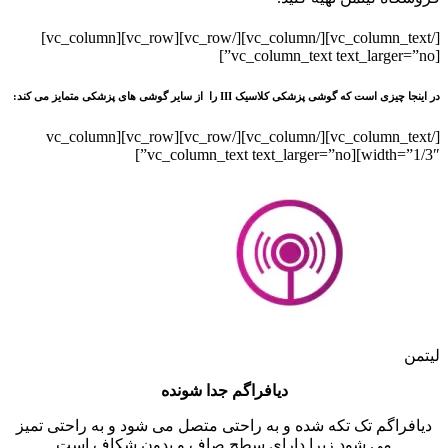
[/vc_column_text][/vc_column][/vc_row][vc_row][vc_column]
[vc_column_text text_larger=”no”]
در اینجا چیزی است که گوشی پزشکی کلاسیک III را از سایر گوشی های پزشکی متمایز می کند:
[/vc_column_text][/vc_column][/vc_row][vc_row][vc_column
width=”1/3″][vc_column_text text_larger=”no”]
لیتمن
دیافراگم جدا شونده
دیافراگم تک تکه شده و به راحتی متصل می شود و به راحتی تمیز
می شود زیرا دارای سطح صاف و بدون شکاف است