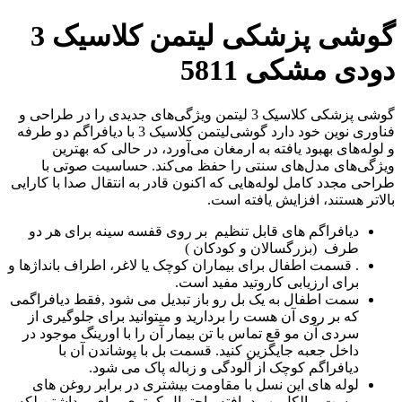
گوشی پزشکی لیتمن کلاسیک 3
دودی مشکی 5811
گوشی‌ پزشکی کلاسیک 3 لیتمن ویژگی‌های جدیدی را در طراحی و
فناوری نوین خود دارد گوشی‌لیتمن کلاسیک 3 با دیافراگم دو طرفه
و لوله‌های بهبود یافته به ارمغان می‌آورد، در حالی که بهترین
ویژگی‌های مدل‌های سنتی را حفظ می‌کند. حساسیت صوتی با
طراحی مجدد کامل لوله‌هایی که اکنون قادر به انتقال صدا با کارایی
بالاتر هستند، افزایش یافته است.
دیافراگم های قابل تنظیم بر روی قفسه سینه برای هر دو
طرف (بزرگسالان و کودکان )
. قسمت اطفال برای بیماران کوچک یا لاغر، اطراف بانداژها و
برای ارزیابی کاروتید مفید است.
سمت اطفال به یک بل رو باز تبدیل می شود ,فقط دیافراگمی
که بر روی آن هست را بردارید و میتوانید برای جلوگیری از
سردی آن مو قع تماس با تن بیمار آن را با اورینگ موجود در
داخل جعبه جایگزین کنید. قسمت بل با پوشاندن آن با
دیافراگم کوچک از آلودگی و زباله پاک می شود.
لوله های این نسل با مقاومت بیشتری در برابر روغن های
پوست و الکل بهبود یافته واحتمال کمتری برای برداشتن لکه