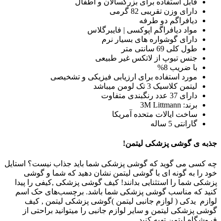
قابل استفاده برای بزرگسالان و اطفال
دارای وزن تقریبی 82 گرمی
دیافراگم دو طرفه
مواد دیافراگم اپوکسی | فایبرگلاس
دارای گوشواره های بسیار نرم
طول کلی 69 سانتی متر
جنس تیوپ از لاتکس غیر طبیعی
با ضریب 8%
مورد استفاده برای ارزیابی فیزیکی و تشخیصی
لیتمن کلاسیک 3 تک لومن میباشد
دارای 37 عدد رنگبندی متفاوت
برند: 3M Littmann
ساخت ایالات متحده آمریکا
گارانتی 5 ساله
جذبه ی گوشی پزشکی لیتمن!
چه کسی می گوید که گوشی پزشکی شما باید جذاب نیست؟ استایل
خود را به گونه ای با گوشی لیتمن نشان دهید که شما و گوشی
پزشکی شما را استثنایی بدانند! کیف گوشی پزشکی ,کیفی را پیدا
کنید که مناسب گوشی پزشکی شما باشد. برچسب‌های حک اسم
لوازم یدکی ( لوازم جانبی لیتمن )گوشی پزشکی لیتمن , کیف
گوشی پزشکی لیتمن و سایر لوازم جانبی را میتوانید براحتی از
فروشگاه لیتمن تهیه کنید.