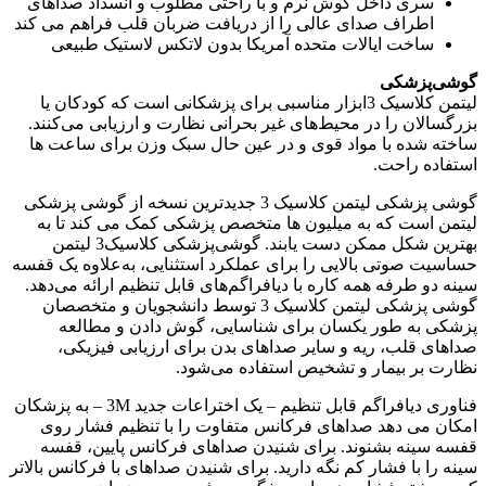
سری داخل گوش نرم و با راحتی مطلوب و انسداد صداهای
اطراف صدای عالی را از دریافت ضربان قلب فراهم می کند
ساخت ایالات متحده آمریکا بدون لاتکس لاستیک طبیعی
گوشی‌پزشکی
لیتمن کلاسیک 3ابزار مناسبی برای پزشکانی است که کودکان یا
بزرگسالان را در محیط‌های غیر بحرانی نظارت و ارزیابی می‌کنند.
ساخته شده با مواد قوی و در عین حال سبک وزن برای ساعت ها
استفاده راحت.
گوشی پزشکی لیتمن کلاسیک 3 جدیدترین نسخه از گوشی پزشکی
لیتمن است که به میلیون ها متخصص پزشکی کمک می کند تا به
بهترین شکل ممکن دست یابند. گوشی‌پزشکی کلاسیک3 لیتمن
حساسیت صوتی بالایی را برای عملکرد استثنایی، به‌علاوه یک قفسه
سینه دو طرفه همه کاره با دیافراگم‌های قابل تنظیم ارائه می‌دهد.
گوشی‌ پزشکی لیتمن کلاسیک 3 توسط دانشجویان و متخصصان
پزشکی به طور یکسان برای شناسایی، گوش دادن و مطالعه
صداهای قلب، ریه و سایر صداهای بدن برای ارزیابی فیزیکی،
نظارت بر بیمار و تشخیص استفاده می‌شود.
فناوری دیافراگم قابل تنظیم – یک اختراعات جدید 3M – به پزشکان
امکان می دهد صداهای فرکانس متفاوت را با تنظیم فشار روی
قفسه سینه بشنوند. برای شنیدن صداهای فرکانس پایین، قفسه
سینه را با فشار کم نگه دارید. برای شنیدن صداهای با فرکانس بالاتر