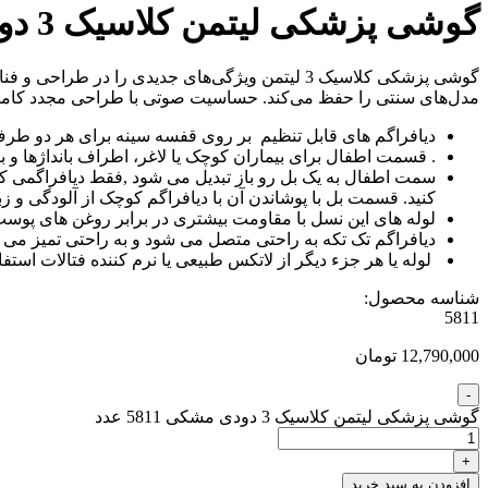
گوشی پزشکی لیتمن کلاسیک 3 دودی مشکی 5811
مدل‌های سنتی را حفظ می‌کند. حساسیت صوتی با طراحی مجدد کامل لوله
دیافراگم های قابل تنظیم بر روی قفسه سینه برای هر دو طرف
. قسمت اطفال برای بیماران کوچک یا لاغر، اطراف بانداژها و ب
سمت اطفال به یک بل رو باز تبدیل می شود ,فقط دیافراگمی که ب
کنید. قسمت بل با پوشاندن آن با دیافراگم کوچک از آلودگی و زب
لوله های این نسل با مقاومت بیشتری در برابر روغن های پوست و
دیافراگم تک تکه به راحتی متصل می شود و به راحتی تمیز 
لوله یا هر جزء دیگر از لاتکس طبیعی یا نرم کننده فتالات استف
شناسه محصول:
5811
12,790,000 تومان
گوشی پزشکی لیتمن کلاسیک 3 دودی مشکی 5811 عدد
افزودن به سبد خرید