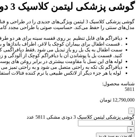
گوشی پزشکی لیتمن کلاسیک 3 دودی مشکی 5811
مدل‌های سنتی را حفظ می‌کند. حساسیت صوتی با طراحی مجدد کامل لوله
دیافراگم های قابل تنظیم بر روی قفسه سینه برای هر دو طرف
. قسمت اطفال برای بیماران کوچک یا لاغر، اطراف بانداژها و ب
سمت اطفال به یک بل رو باز تبدیل می شود ,فقط دیافراگمی که ب
کنید. قسمت بل با پوشاندن آن با دیافراگم کوچک از آلودگی و زب
لوله های این نسل با مقاومت بیشتری در برابر روغن های پوست و
دیافراگم تک تکه به راحتی متصل می شود و به راحتی تمیز 
لوله یا هر جزء دیگر از لاتکس طبیعی یا نرم کننده فتالات استف
شناسه محصول:
5811
12,790,000 تومان
گوشی پزشکی لیتمن کلاسیک 3 دودی مشکی 5811 عدد
افزودن به سبد خرید