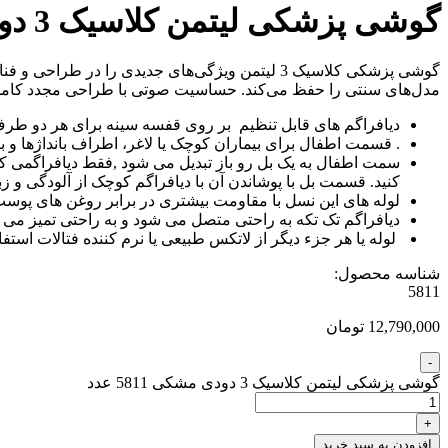
گوشی پزشکی لیتمن کلاسیک 3 دودی مشکی 5811
مدل‌های سنتی را حفظ می‌کند. حساسیت صوتی با طراحی مجدد کامل لوله
دیافراگم های قابل تنظیم بر روی قفسه سینه برای هر دو طرف
. قسمت اطفال برای بیماران کوچک یا لاغر، اطراف بانداژها و ب
سمت اطفال به یک بل رو باز تبدیل می شود ,فقط دیافراگمی که ب
کنید. قسمت بل با پوشاندن آن با دیافراگم کوچک از آلودگی و زب
لوله های این نسل با مقاومت بیشتری در برابر روغن های پوست و
دیافراگم تک تکه به راحتی متصل می شود و به راحتی تمیز 
لوله یا هر جزء دیگر از لاتکس طبیعی یا نرم کننده فتالات استف
شناسه محصول:
5811
12,790,000 تومان
گوشی پزشکی لیتمن کلاسیک 3 دودی مشکی 5811 عدد
افزودن به سبد خرید