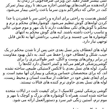
کمی بیشتر فشار دهید. این ویژگی صرفه‌جویی در زمان به
ارائه‌دهنده مراقبت‌های بهداشتی اجازه می‌دهد تا روی بیمار تمرکز
کند، در حالی که دیافراگم بدون سرما باعث راحتی بیمار می‌شود.
کشش هدست به راحتی برای اندازه و راحتی سر با فشردن یا جدا
کردن لوله‌های گوش تنظیم می‌شود. گوشواره‌های محکم و نرم و
محکم با گوش‌های تکی مطابقت دارند تا یک مهر و موم صوتی عالی
و تناسب راحت داشته باشند. لبه های گوش محکم به انتهای
گوشواره ها می چسبند و برای ایمنی، برداشتن آنها به تلاش قابل
توجهی نیاز دارد.
لوله های انعطاف پذیر نسل بعدی حتی پس از تا شدن محکم در یک
جیب، شکل و انعطاف خود را حفظ می کنند. به دلیل بهبود مقاومت
در برابر روغن‌های پوست و الکل، عمر طولانی‌تری را برای
گوشی‌پزشکی فراهم می‌کند و کمتر احتمال دارد لکه‌ها را
بگیرد. لوله های نسل بعدی با لاتکس لاستیکی طبیعی ساخته نشده
اند، که برای متخصصان حساس پزشکی و بیماران آنها مفید است. و
برای ایفای نقش خود در حفاظت از سلامت انسان و محیط زیست،
لوله های نسل بعدی حاوی نرم کننده های فتالات نیستند.
گوشی پزشکی لیتمن کلاسیک 3 برای کیفیت ثابت در ایالات متحده
ساخته شده است. همراه با گوشواره های بزرگ و کوچک با مهر و
موم نرم، آستین زنگی غیر سرد و دستورالعمل ارائه می شود.