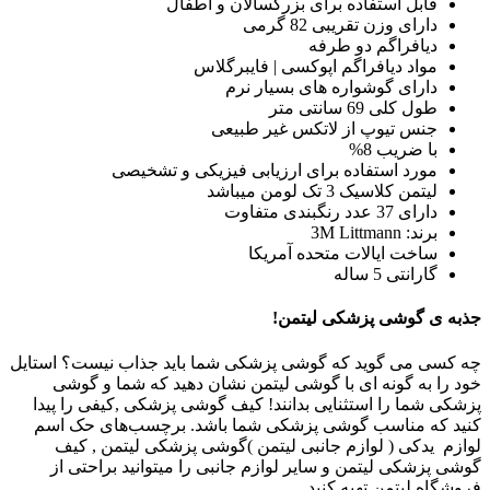
قابل استفاده برای بزرگسالان و اطفال
دارای وزن تقریبی 82 گرمی
دیافراگم دو طرفه
مواد دیافراگم اپوکسی | فایبرگلاس
دارای گوشواره های بسیار نرم
طول کلی 69 سانتی متر
جنس تیوپ از لاتکس غیر طبیعی
با ضریب 8%
مورد استفاده برای ارزیابی فیزیکی و تشخیصی
لیتمن کلاسیک 3 تک لومن میباشد
دارای 37 عدد رنگبندی متفاوت
برند: 3M Littmann
ساخت ایالات متحده آمریکا
گارانتی 5 ساله
جذبه ی گوشی پزشکی لیتمن!
چه کسی می گوید که گوشی پزشکی شما باید جذاب نیست؟ استایل
خود را به گونه ای با گوشی لیتمن نشان دهید که شما و گوشی
پزشکی شما را استثنایی بدانند! کیف گوشی پزشکی ,کیفی را پیدا
کنید که مناسب گوشی پزشکی شما باشد. برچسب‌های حک اسم
لوازم یدکی ( لوازم جانبی لیتمن )گوشی پزشکی لیتمن , کیف
گوشی پزشکی لیتمن و سایر لوازم جانبی را میتوانید براحتی از
فروشگاه لیتمن تهیه کنید.