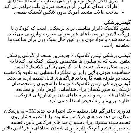
سری داخل گوش نرم و با راحتی مطلوب و انسداد صداهای
اطراف صدای عالی را از دریافت ضربان قلب فراهم می کند
ساخت ایالات متحده آمریکا بدون لاتکس لاستیک طبیعی
گوشی‌پزشکی
لیتمن کلاسیک 3ابزار مناسبی برای پزشکانی است که کودکان یا
بزرگسالان را در محیط‌های غیر بحرانی نظارت و ارزیابی می‌کنند.
ساخته شده با مواد قوی و در عین حال سبک وزن برای ساعت ها
استفاده راحت.
گوشی پزشکی لیتمن کلاسیک 3 جدیدترین نسخه از گوشی پزشکی
لیتمن است که به میلیون ها متخصص پزشکی کمک می کند تا به
بهترین شکل ممکن دست یابند. گوشی‌پزشکی کلاسیک3 لیتمن
حساسیت صوتی بالایی را برای عملکرد استثنایی، به‌علاوه یک قفسه
سینه دو طرفه همه کاره با دیافراگم‌های قابل تنظیم ارائه می‌دهد.
گوشی‌ پزشکی لیتمن کلاسیک 3 توسط دانشجویان و متخصصان
پزشکی به طور یکسان برای شناسایی، گوش دادن و مطالعه
صداهای قلب، ریه و سایر صداهای بدن برای ارزیابی فیزیکی،
نظارت بر بیمار و تشخیص استفاده می‌شود.
فناوری دیافراگم قابل تنظیم – یک اختراعات جدید 3M – به پزشکان
امکان می دهد صداهای فرکانس متفاوت را با تنظیم فشار روی
قفسه سینه بشنوند. برای شنیدن صداهای فرکانس پایین، قفسه
سینه را با فشار کم نگه دارید. برای شنیدن صداهای با فرکانس بالاتر