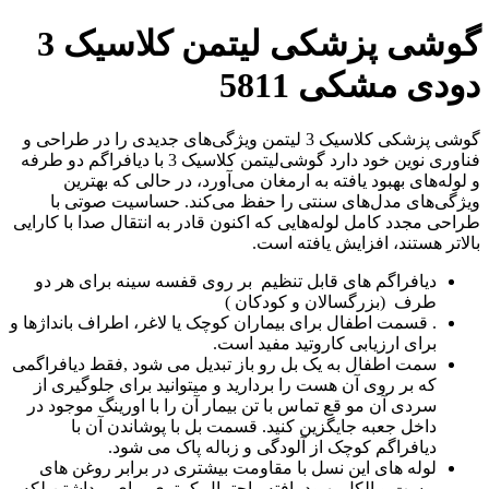
گوشی پزشکی لیتمن کلاسیک 3
دودی مشکی 5811
گوشی‌ پزشکی کلاسیک 3 لیتمن ویژگی‌های جدیدی را در طراحی و
فناوری نوین خود دارد گوشی‌لیتمن کلاسیک 3 با دیافراگم دو طرفه
و لوله‌های بهبود یافته به ارمغان می‌آورد، در حالی که بهترین
ویژگی‌های مدل‌های سنتی را حفظ می‌کند. حساسیت صوتی با
طراحی مجدد کامل لوله‌هایی که اکنون قادر به انتقال صدا با کارایی
بالاتر هستند، افزایش یافته است.
دیافراگم های قابل تنظیم بر روی قفسه سینه برای هر دو
طرف (بزرگسالان و کودکان )
. قسمت اطفال برای بیماران کوچک یا لاغر، اطراف بانداژها و
برای ارزیابی کاروتید مفید است.
سمت اطفال به یک بل رو باز تبدیل می شود ,فقط دیافراگمی
که بر روی آن هست را بردارید و میتوانید برای جلوگیری از
سردی آن مو قع تماس با تن بیمار آن را با اورینگ موجود در
داخل جعبه جایگزین کنید. قسمت بل با پوشاندن آن با
دیافراگم کوچک از آلودگی و زباله پاک می شود.
لوله های این نسل با مقاومت بیشتری در برابر روغن های
پوست و الکل بهبود یافته واحتمال کمتری برای برداشتن لکه