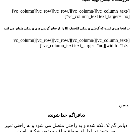
[/vc_column_text][/vc_column][/vc_row][vc_row][vc_column]
[vc_column_text text_larger=”no”]
در اینجا چیزی است که گوشی پزشکی کلاسیک III را از سایر گوشی های پزشکی متمایز می کند:
[/vc_column_text][/vc_column][/vc_row][vc_row][vc_column
width=”1/3″][vc_column_text text_larger=”no”]
لیتمن
دیافراگم جدا شونده
دیافراگم تک تکه شده و به راحتی متصل می شود و به راحتی تمیز
می شود زیرا دارای سطح صاف و بدون شکاف است