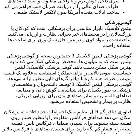
سری داخل گوش نرم و با راحتی مطلوب و انسداد صداهای
اطراف صدای عالی را از دریافت ضربان قلب فراهم می کند
ساخت ایالات متحده آمریکا بدون لاتکس لاستیک طبیعی
گوشی‌پزشکی
لیتمن کلاسیک 3ابزار مناسبی برای پزشکانی است که کودکان یا
بزرگسالان را در محیط‌های غیر بحرانی نظارت و ارزیابی می‌کنند.
ساخته شده با مواد قوی و در عین حال سبک وزن برای ساعت ها
استفاده راحت.
گوشی پزشکی لیتمن کلاسیک 3 جدیدترین نسخه از گوشی پزشکی
لیتمن است که به میلیون ها متخصص پزشکی کمک می کند تا به
بهترین شکل ممکن دست یابند. گوشی‌پزشکی کلاسیک3 لیتمن
حساسیت صوتی بالایی را برای عملکرد استثنایی، به‌علاوه یک قفسه
سینه دو طرفه همه کاره با دیافراگم‌های قابل تنظیم ارائه می‌دهد.
گوشی‌ پزشکی لیتمن کلاسیک 3 توسط دانشجویان و متخصصان
پزشکی به طور یکسان برای شناسایی، گوش دادن و مطالعه
صداهای قلب، ریه و سایر صداهای بدن برای ارزیابی فیزیکی،
نظارت بر بیمار و تشخیص استفاده می‌شود.
فناوری دیافراگم قابل تنظیم – یک اختراعات جدید 3M – به پزشکان
امکان می دهد صداهای فرکانس متفاوت را با تنظیم فشار روی
قفسه سینه بشنوند. برای شنیدن صداهای فرکانس پایین، قفسه
سینه را با فشار کم نگه دارید. برای شنیدن صداهای با فرکانس بالاتر