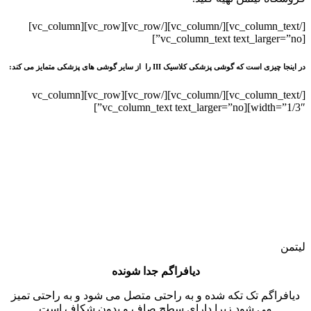
[/vc_column_text][/vc_column][/vc_row][vc_row][vc_column]
[vc_column_text text_larger=”no”]
در اینجا چیزی است که گوشی پزشکی کلاسیک III را از سایر گوشی های پزشکی متمایز می کند:
[/vc_column_text][/vc_column][/vc_row][vc_row][vc_column
width=”1/3″][vc_column_text text_larger=”no”]
لیتمن
دیافراگم جدا شونده
دیافراگم تک تکه شده و به راحتی متصل می شود و به راحتی تمیز
می شود زیرا دارای سطح صاف و بدون شکاف است