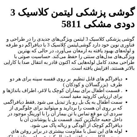
گوشی پزشکی لیتمن کلاسیک 3
دودی مشکی 5811
گوشی‌ پزشکی کلاسیک 3 لیتمن ویژگی‌های جدیدی را در طراحی و
فناوری نوین خود دارد گوشی‌لیتمن کلاسیک 3 با دیافراگم دو طرفه
و لوله‌های بهبود یافته به ارمغان می‌آورد، در حالی که بهترین
ویژگی‌های مدل‌های سنتی را حفظ می‌کند. حساسیت صوتی با
طراحی مجدد کامل لوله‌هایی که اکنون قادر به انتقال صدا با کارایی
بالاتر هستند، افزایش یافته است.
دیافراگم های قابل تنظیم بر روی قفسه سینه برای هر دو
طرف (بزرگسالان و کودکان )
. قسمت اطفال برای بیماران کوچک یا لاغر، اطراف بانداژها و
برای ارزیابی کاروتید مفید است.
سمت اطفال به یک بل رو باز تبدیل می شود ,فقط دیافراگمی
که بر روی آن هست را بردارید و میتوانید برای جلوگیری از
سردی آن مو قع تماس با تن بیمار آن را با اورینگ موجود در
داخل جعبه جایگزین کنید. قسمت بل با پوشاندن آن با
دیافراگم کوچک از آلودگی و زباله پاک می شود.
لوله های این نسل با مقاومت بیشتری در برابر روغن های
پوست و الکل بهبود یافته واحتمال کمتری برای برداشتن لکه