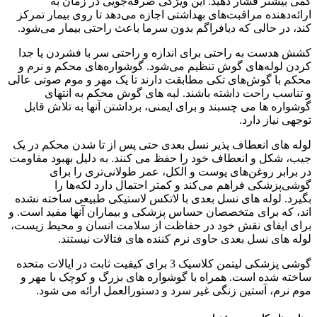
کمی بیشتر فشار دهید. این ویژگی صرفه‌جویی در زمان به
ارائه‌دهنده مراقبت‌های بهداشتی اجازه می‌دهد تا روی بیمار تمرکز
کند، در حالی که دیافراگم بدون سرما باعث راحتی بیمار می‌شود.
کشش هدست به راحتی برای اندازه و راحتی سر با فشردن یا جدا
کردن لوله‌های گوش تنظیم می‌شود. گوشواره‌های محکم و نرم و
محکم با گوش‌های تکی مطابقت دارند تا یک مهر و موم صوتی عالی
و تناسب راحت داشته باشند. لبه های گوش محکم به انتهای
گوشواره ها می چسبند و برای ایمنی، برداشتن آنها به تلاش قابل
توجهی نیاز دارد.
لوله های انعطاف پذیر نسل بعدی حتی پس از تا شدن محکم در یک
جیب، شکل و انعطاف خود را حفظ می کنند. به دلیل بهبود مقاومت
در برابر روغن‌های پوست و الکل، عمر طولانی‌تری را برای
گوشی‌پزشکی فراهم می‌کند و کمتر احتمال دارد لکه‌ها را
بگیرد. لوله های نسل بعدی با لاتکس لاستیکی طبیعی ساخته نشده
اند، که برای متخصصان حساس پزشکی و بیماران آنها مفید است. و
برای ایفای نقش خود در حفاظت از سلامت انسان و محیط زیست،
لوله های نسل بعدی حاوی نرم کننده های فتالات نیستند.
گوشی پزشکی لیتمن کلاسیک 3 برای کیفیت ثابت در ایالات متحده
ساخته شده است. همراه با گوشواره های بزرگ و کوچک با مهر و
موم نرم، آستین زنگی غیر سرد و دستورالعمل ارائه می شود.