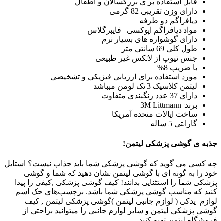
قابل استفاده برای بزرگسالان و اطفال
دارای وزن تقریبی 82 گرمی
دیافراگم دو طرفه
مواد دیافراگم اپوکسی | فایبرگلاس
دارای گوشواره های بسیار نرم
طول کلی 69 سانتی متر
جنس تیوپ از لاتکس غیر طبیعی
با ضریب 8%
مورد استفاده برای ارزیابی فیزیکی و تشخیصی
لیتمن کلاسیک 3 تک لومن میباشد
دارای 37 عدد رنگبندی متفاوت
برند: 3M Littmann
ساخت ایالات متحده آمریکا
گارانتی 5 ساله
جذبه ی گوشی پزشکی لیتمن!
چه کسی می گوید که گوشی پزشکی شما باید جذاب نیست؟ استایل
خود را به گونه ای با گوشی لیتمن نشان دهید که شما و گوشی
پزشکی شما را استثنایی بدانند! کیف گوشی پزشکی ,کیفی را پیدا
کنید که مناسب گوشی پزشکی شما باشد. برچسب‌های حک اسم
لوازم یدکی ( لوازم جانبی لیتمن )گوشی پزشکی لیتمن , کیف
گوشی پزشکی لیتمن و سایر لوازم جانبی را میتوانید براحتی از
فروشگاه لیتمن تهیه کنید.