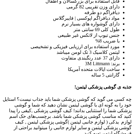
قابل استفاده برای بزرگسالان و اطفال
دارای وزن تقریبی 82 گرمی
دیافراگم دو طرفه
مواد دیافراگم اپوکسی | فایبرگلاس
دارای گوشواره های بسیار نرم
طول کلی 69 سانتی متر
جنس تیوپ از لاتکس غیر طبیعی
با ضریب 8%
مورد استفاده برای ارزیابی فیزیکی و تشخیصی
لیتمن کلاسیک 3 تک لومن میباشد
دارای 37 عدد رنگبندی متفاوت
برند: 3M Littmann
ساخت ایالات متحده آمریکا
گارانتی 5 ساله
جذبه ی گوشی پزشکی لیتمن!
چه کسی می گوید که گوشی پزشکی شما باید جذاب نیست؟ استایل
خود را به گونه ای با گوشی لیتمن نشان دهید که شما و گوشی
پزشکی شما را استثنایی بدانند! کیف گوشی پزشکی ,کیفی را پیدا
کنید که مناسب گوشی پزشکی شما باشد. برچسب‌های حک اسم
لوازم یدکی ( لوازم جانبی لیتمن )گوشی پزشکی لیتمن , کیف
گوشی پزشکی لیتمن و سایر لوازم جانبی را میتوانید براحتی از
فروشگاه لیتمن تهیه کنید.