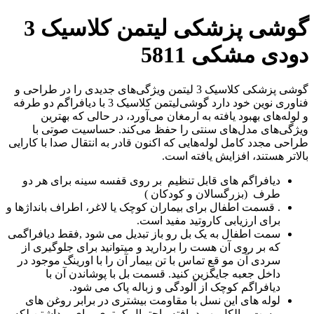
گوشی پزشکی لیتمن کلاسیک 3
دودی مشکی 5811
گوشی‌ پزشکی کلاسیک 3 لیتمن ویژگی‌های جدیدی را در طراحی و
فناوری نوین خود دارد گوشی‌لیتمن کلاسیک 3 با دیافراگم دو طرفه
و لوله‌های بهبود یافته به ارمغان می‌آورد، در حالی که بهترین
ویژگی‌های مدل‌های سنتی را حفظ می‌کند. حساسیت صوتی با
طراحی مجدد کامل لوله‌هایی که اکنون قادر به انتقال صدا با کارایی
بالاتر هستند، افزایش یافته است.
دیافراگم های قابل تنظیم بر روی قفسه سینه برای هر دو
طرف (بزرگسالان و کودکان )
. قسمت اطفال برای بیماران کوچک یا لاغر، اطراف بانداژها و
برای ارزیابی کاروتید مفید است.
سمت اطفال به یک بل رو باز تبدیل می شود ,فقط دیافراگمی
که بر روی آن هست را بردارید و میتوانید برای جلوگیری از
سردی آن مو قع تماس با تن بیمار آن را با اورینگ موجود در
داخل جعبه جایگزین کنید. قسمت بل با پوشاندن آن با
دیافراگم کوچک از آلودگی و زباله پاک می شود.
لوله های این نسل با مقاومت بیشتری در برابر روغن های
پوست و الکل بهبود یافته واحتمال کمتری برای برداشتن لکه