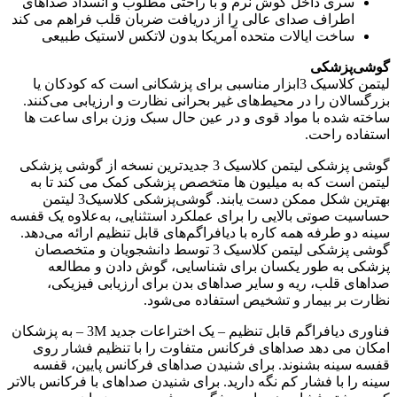
سری داخل گوش نرم و با راحتی مطلوب و انسداد صداهای
اطراف صدای عالی را از دریافت ضربان قلب فراهم می کند
ساخت ایالات متحده آمریکا بدون لاتکس لاستیک طبیعی
گوشی‌پزشکی
لیتمن کلاسیک 3ابزار مناسبی برای پزشکانی است که کودکان یا
بزرگسالان را در محیط‌های غیر بحرانی نظارت و ارزیابی می‌کنند.
ساخته شده با مواد قوی و در عین حال سبک وزن برای ساعت ها
استفاده راحت.
گوشی پزشکی لیتمن کلاسیک 3 جدیدترین نسخه از گوشی پزشکی
لیتمن است که به میلیون ها متخصص پزشکی کمک می کند تا به
بهترین شکل ممکن دست یابند. گوشی‌پزشکی کلاسیک3 لیتمن
حساسیت صوتی بالایی را برای عملکرد استثنایی، به‌علاوه یک قفسه
سینه دو طرفه همه کاره با دیافراگم‌های قابل تنظیم ارائه می‌دهد.
گوشی‌ پزشکی لیتمن کلاسیک 3 توسط دانشجویان و متخصصان
پزشکی به طور یکسان برای شناسایی، گوش دادن و مطالعه
صداهای قلب، ریه و سایر صداهای بدن برای ارزیابی فیزیکی،
نظارت بر بیمار و تشخیص استفاده می‌شود.
فناوری دیافراگم قابل تنظیم – یک اختراعات جدید 3M – به پزشکان
امکان می دهد صداهای فرکانس متفاوت را با تنظیم فشار روی
قفسه سینه بشنوند. برای شنیدن صداهای فرکانس پایین، قفسه
سینه را با فشار کم نگه دارید. برای شنیدن صداهای با فرکانس بالاتر