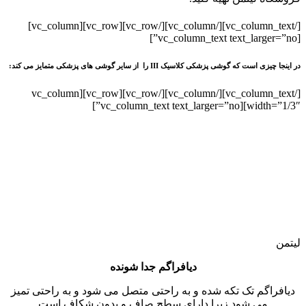
[/vc_column_text][/vc_column][/vc_row][vc_row][vc_column]
[vc_column_text text_larger=”no”]
در اینجا چیزی است که گوشی پزشکی کلاسیک III را از سایر گوشی های پزشکی متمایز می کند:
[/vc_column_text][/vc_column][/vc_row][vc_row][vc_column
width=”1/3″][vc_column_text text_larger=”no”]
لیتمن
دیافراگم جدا شونده
دیافراگم تک تکه شده و به راحتی متصل می شود و به راحتی تمیز
می شود زیرا دارای سطح صاف و بدون شکاف است