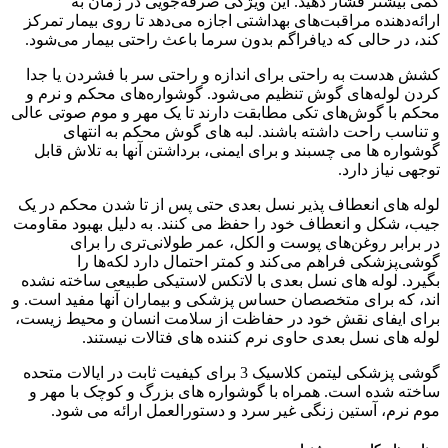
کمی بیشتر فشار دهید. این ویژگی صرفه‌جویی در زمان به
ارائه‌دهنده مراقبت‌های بهداشتی اجازه می‌دهد تا روی بیمار تمرکز
کند، در حالی که دیافراگم بدون سرما باعث راحتی بیمار می‌شود.
کشش هدست به راحتی برای اندازه و راحتی سر با فشردن یا جدا
کردن لوله‌های گوش تنظیم می‌شود. گوشواره‌های محکم و نرم و
محکم با گوش‌های تکی مطابقت دارند تا یک مهر و موم صوتی عالی
و تناسب راحت داشته باشند. لبه های گوش محکم به انتهای
گوشواره ها می چسبند و برای ایمنی، برداشتن آنها به تلاش قابل
توجهی نیاز دارد.
لوله های انعطاف پذیر نسل بعدی حتی پس از تا شدن محکم در یک
جیب، شکل و انعطاف خود را حفظ می کنند. به دلیل بهبود مقاومت
در برابر روغن‌های پوست و الکل، عمر طولانی‌تری را برای
گوشی‌پزشکی فراهم می‌کند و کمتر احتمال دارد لکه‌ها را
بگیرد. لوله های نسل بعدی با لاتکس لاستیکی طبیعی ساخته نشده
اند، که برای متخصصان حساس پزشکی و بیماران آنها مفید است. و
برای ایفای نقش خود در حفاظت از سلامت انسان و محیط زیست،
لوله های نسل بعدی حاوی نرم کننده های فتالات نیستند.
گوشی پزشکی لیتمن کلاسیک 3 برای کیفیت ثابت در ایالات متحده
ساخته شده است. همراه با گوشواره های بزرگ و کوچک با مهر و
موم نرم، آستین زنگی غیر سرد و دستورالعمل ارائه می شود.