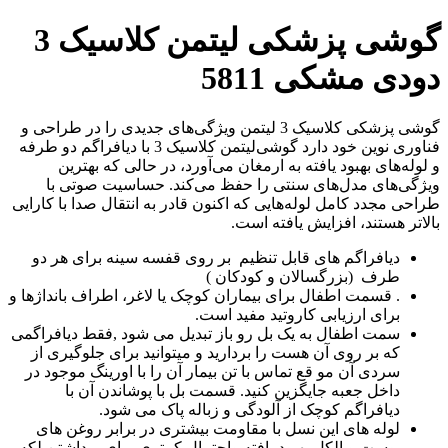
گوشی پزشکی لیتمن کلاسیک 3
دودی مشکی 5811
گوشی‌ پزشکی کلاسیک 3 لیتمن ویژگی‌های جدیدی را در طراحی و
فناوری نوین خود دارد گوشی‌لیتمن کلاسیک 3 با دیافراگم دو طرفه
و لوله‌های بهبود یافته به ارمغان می‌آورد، در حالی که بهترین
ویژگی‌های مدل‌های سنتی را حفظ می‌کند. حساسیت صوتی با
طراحی مجدد کامل لوله‌هایی که اکنون قادر به انتقال صدا با کارایی
بالاتر هستند، افزایش یافته است.
دیافراگم های قابل تنظیم بر روی قفسه سینه برای هر دو
طرف (بزرگسالان و کودکان )
. قسمت اطفال برای بیماران کوچک یا لاغر، اطراف بانداژها و
برای ارزیابی کاروتید مفید است.
سمت اطفال به یک بل رو باز تبدیل می شود ,فقط دیافراگمی
که بر روی آن هست را بردارید و میتوانید برای جلوگیری از
سردی آن مو قع تماس با تن بیمار آن را با اورینگ موجود در
داخل جعبه جایگزین کنید. قسمت بل با پوشاندن آن با
دیافراگم کوچک از آلودگی و زباله پاک می شود.
لوله های این نسل با مقاومت بیشتری در برابر روغن های
پوست و الکل بهبود یافته واحتمال کمتری برای برداشتن لکه