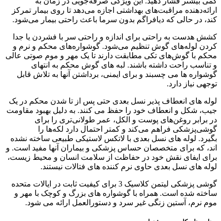
کمی بیشتر فشار دهید. این ویژگی صرفه‌جویی در زمان به
ارائه‌دهنده مراقبت‌های بهداشتی اجازه می‌دهد تا روی بیمار تمرکز
کند، در حالی که دیافراگم بدون سرما باعث راحتی بیمار می‌شود.
کشش هدست به راحتی برای اندازه و راحتی سر با فشردن یا جدا
کردن لوله‌های گوش تنظیم می‌شود. گوشواره‌های محکم و نرم و
محکم با گوش‌های تکی مطابقت دارند تا یک مهر و موم صوتی عالی
و تناسب راحت داشته باشند. لبه های گوش محکم به انتهای
گوشواره ها می چسبند و برای ایمنی، برداشتن آنها به تلاش قابل
توجهی نیاز دارد.
لوله های انعطاف پذیر نسل بعدی حتی پس از تا شدن محکم در یک
جیب، شکل و انعطاف خود را حفظ می کنند. به دلیل بهبود مقاومت
در برابر روغن‌های پوست و الکل، عمر طولانی‌تری را برای
گوشی‌پزشکی فراهم می‌کند و کمتر احتمال دارد لکه‌ها را
بگیرد. لوله های نسل بعدی با لاتکس لاستیکی طبیعی ساخته نشده
اند، که برای متخصصان حساس پزشکی و بیماران آنها مفید است. و
برای ایفای نقش خود در حفاظت از سلامت انسان و محیط زیست،
لوله های نسل بعدی حاوی نرم کننده های فتالات نیستند.
گوشی پزشکی لیتمن کلاسیک 3 برای کیفیت ثابت در ایالات متحده
ساخته شده است. همراه با گوشواره های بزرگ و کوچک با مهر و
موم نرم، آستین زنگی غیر سرد و دستورالعمل ارائه می شود.