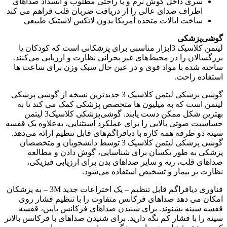
سری داخل گوش نرم و با راحتی مطلوب و انسداد صداهای
اطراف صدای عالی را از دریافت ضربان قلب فراهم می کند
ساخت ایالات متحده آمریکا بدون لاتکس لاستیک طبیعی
گوشی‌پزشکی
لیتمن کلاسیک 3ابزار مناسبی برای پزشکانی است که کودکان یا
بزرگسالان را در محیط‌های غیر بحرانی نظارت و ارزیابی می‌کنند.
ساخته شده با مواد قوی و در عین حال سبک وزن برای ساعت ها
استفاده راحت.
گوشی پزشکی لیتمن کلاسیک 3 جدیدترین نسخه از گوشی پزشکی
لیتمن است که به میلیون ها متخصص پزشکی کمک می کند تا به
بهترین شکل ممکن دست یابند. گوشی‌پزشکی کلاسیک3 لیتمن
حساسیت صوتی بالایی را برای عملکرد استثنایی، به‌علاوه یک قفسه
سینه دو طرفه همه کاره با دیافراگم‌های قابل تنظیم ارائه می‌دهد.
گوشی‌ پزشکی لیتمن کلاسیک 3 توسط دانشجویان و متخصصان
پزشکی به طور یکسان برای شناسایی، گوش دادن و مطالعه
صداهای قلب، ریه و سایر صداهای بدن برای ارزیابی فیزیکی،
نظارت بر بیمار و تشخیص استفاده می‌شود.
فناوری دیافراگم قابل تنظیم – یک اختراعات جدید 3M – به پزشکان
امکان می دهد صداهای فرکانس متفاوت را با تنظیم فشار روی
قفسه سینه بشنوند. برای شنیدن صداهای فرکانس پایین، قفسه
سینه را با فشار کم نگه دارید. برای شنیدن صداهای با فرکانس بالاتر