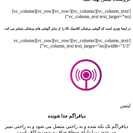
[/vc_column_text][/vc_column][/vc_row][vc_row][vc_column]
[vc_column_text text_larger=”no”]
در اینجا چیزی است که گوشی پزشکی کلاسیک III را از سایر گوشی های پزشکی متمایز می کند:
[/vc_column_text][/vc_column][/vc_row][vc_row][vc_column
width=”1/3″][vc_column_text text_larger=”no”]
لیتمن
دیافراگم جدا شونده
دیافراگم تک تکه شده و به راحتی متصل می شود و به راحتی تمیز
می شود زیرا دارای سطح صاف و بدون شکاف است