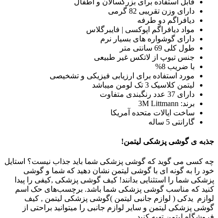
قابل استفاده برای بزرگسالان و اطفال
دارای وزن تقریبی 82 گرمی
دیافراگم دو طرفه
مواد دیافراگم اپوکسی | فایبرگلاس
دارای گوشواره های بسیار نرم
طول کلی 69 سانتی متر
جنس تیوپ از لاتکس غیر طبیعی
با ضریب 8%
مورد استفاده برای ارزیابی فیزیکی و تشخیصی
لیتمن کلاسیک 3 تک لومن میباشد
دارای 37 عدد رنگبندی متفاوت
برند: 3M Littmann
ساخت ایالات متحده آمریکا
گارانتی 5 ساله
جذبه ی گوشی پزشکی لیتمن!
چه کسی می گوید که گوشی پزشکی شما باید جذاب نیست؟ استایل
خود را به گونه ای با گوشی لیتمن نشان دهید که شما و گوشی
پزشکی شما را استثنایی بدانند! کیف گوشی پزشکی ,کیفی را پیدا
کنید که مناسب گوشی پزشکی شما باشد. برچسب‌های حک اسم
لوازم یدکی ( لوازم جانبی لیتمن )گوشی پزشکی لیتمن , کیف
گوشی پزشکی لیتمن و سایر لوازم جانبی را میتوانید براحتی از
فروشگاه لیتمن تهیه کنید.