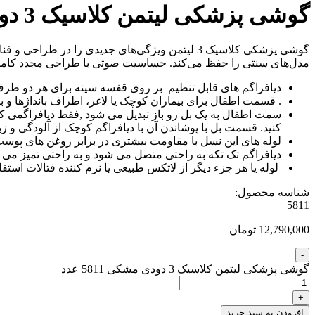
گوشی پزشکی لیتمن کلاسیک 3 دودی مشکی 5811
مدل‌های سنتی را حفظ می‌کند. حساسیت صوتی با طراحی مجدد کامل لوله
دیافراگم های قابل تنظیم بر روی قفسه سینه برای هر دو طرف
. قسمت اطفال برای بیماران کوچک یا لاغر، اطراف بانداژها و ب
سمت اطفال به یک بل رو باز تبدیل می شود ,فقط دیافراگمی که ب
کنید. قسمت بل با پوشاندن آن با دیافراگم کوچک از آلودگی و زب
لوله های این نسل با مقاومت بیشتری در برابر روغن های پوست و
دیافراگم تک تکه به راحتی متصل می شود و به راحتی تمیز 
لوله یا هر جزء دیگر از لاتکس طبیعی یا نرم کننده فتالات استف
شناسه محصول:
5811
12,790,000 تومان
گوشی پزشکی لیتمن کلاسیک 3 دودی مشکی 5811 عدد
افزودن به سبد خرید