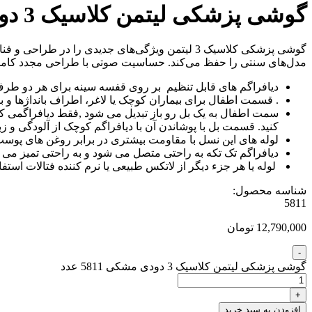
گوشی پزشکی لیتمن کلاسیک 3 دودی مشکی 5811
مدل‌های سنتی را حفظ می‌کند. حساسیت صوتی با طراحی مجدد کامل لوله
دیافراگم های قابل تنظیم بر روی قفسه سینه برای هر دو طرف
. قسمت اطفال برای بیماران کوچک یا لاغر، اطراف بانداژها و ب
سمت اطفال به یک بل رو باز تبدیل می شود ,فقط دیافراگمی که ب
کنید. قسمت بل با پوشاندن آن با دیافراگم کوچک از آلودگی و زب
لوله های این نسل با مقاومت بیشتری در برابر روغن های پوست و
دیافراگم تک تکه به راحتی متصل می شود و به راحتی تمیز 
لوله یا هر جزء دیگر از لاتکس طبیعی یا نرم کننده فتالات استف
شناسه محصول:
5811
12,790,000 تومان
گوشی پزشکی لیتمن کلاسیک 3 دودی مشکی 5811 عدد
افزودن به سبد خرید