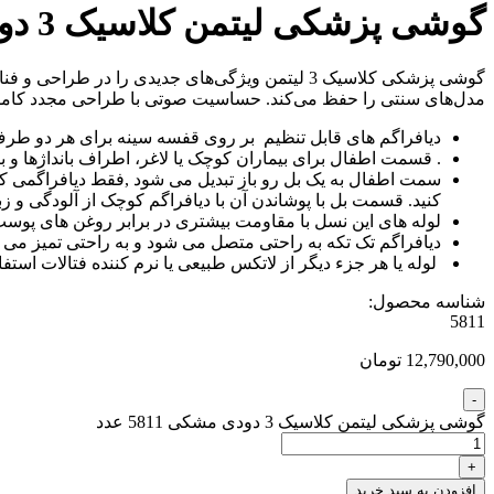
گوشی پزشکی لیتمن کلاسیک 3 دودی مشکی 5811
مدل‌های سنتی را حفظ می‌کند. حساسیت صوتی با طراحی مجدد کامل لوله
دیافراگم های قابل تنظیم بر روی قفسه سینه برای هر دو طرف
. قسمت اطفال برای بیماران کوچک یا لاغر، اطراف بانداژها و ب
سمت اطفال به یک بل رو باز تبدیل می شود ,فقط دیافراگمی که ب
کنید. قسمت بل با پوشاندن آن با دیافراگم کوچک از آلودگی و زب
لوله های این نسل با مقاومت بیشتری در برابر روغن های پوست و
دیافراگم تک تکه به راحتی متصل می شود و به راحتی تمیز 
لوله یا هر جزء دیگر از لاتکس طبیعی یا نرم کننده فتالات استف
شناسه محصول:
5811
12,790,000 تومان
گوشی پزشکی لیتمن کلاسیک 3 دودی مشکی 5811 عدد
افزودن به سبد خرید