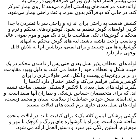
کمی بیشتر فشار دهید. این ویژگی صرفه‌جویی در زمان به
ارائه‌دهنده مراقبت‌های بهداشتی اجازه می‌دهد تا روی بیمار تمرکز
کند، در حالی که دیافراگم بدون سرما باعث راحتی بیمار می‌شود.
کشش هدست به راحتی برای اندازه و راحتی سر با فشردن یا جدا
کردن لوله‌های گوش تنظیم می‌شود. گوشواره‌های محکم و نرم و
محکم با گوش‌های تکی مطابقت دارند تا یک مهر و موم صوتی عالی
و تناسب راحت داشته باشند. لبه های گوش محکم به انتهای
گوشواره ها می چسبند و برای ایمنی، برداشتن آنها به تلاش قابل
توجهی نیاز دارد.
لوله های انعطاف پذیر نسل بعدی حتی پس از تا شدن محکم در یک
جیب، شکل و انعطاف خود را حفظ می کنند. به دلیل بهبود مقاومت
در برابر روغن‌های پوست و الکل، عمر طولانی‌تری را برای
گوشی‌پزشکی فراهم می‌کند و کمتر احتمال دارد لکه‌ها را
بگیرد. لوله های نسل بعدی با لاتکس لاستیکی طبیعی ساخته نشده
اند، که برای متخصصان حساس پزشکی و بیماران آنها مفید است. و
برای ایفای نقش خود در حفاظت از سلامت انسان و محیط زیست،
لوله های نسل بعدی حاوی نرم کننده های فتالات نیستند.
گوشی پزشکی لیتمن کلاسیک 3 برای کیفیت ثابت در ایالات متحده
ساخته شده است. همراه با گوشواره های بزرگ و کوچک با مهر و
موم نرم، آستین زنگی غیر سرد و دستورالعمل ارائه می شود.