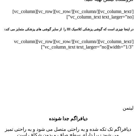
[/vc_column_text][/vc_column][/vc_row][vc_row][vc_column]
[vc_column_text text_larger=”no”]
در اینجا چیزی است که گوشی پزشکی کلاسیک III را از سایر گوشی های پزشکی متمایز می کند:
[/vc_column_text][/vc_column][/vc_row][vc_row][vc_column
width=”1/3″][vc_column_text text_larger=”no”]
لیتمن
دیافراگم جدا شونده
دیافراگم تک تکه شده و به راحتی متصل می شود و به راحتی تمیز
می شود زیرا دارای سطح صاف و بدون شکاف است