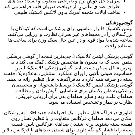
سری داخل گوش نرم و با راحتی مطلوب و انسداد صداهای
اطراف صدای عالی را از دریافت ضربان قلب فراهم می کند
ساخت ایالات متحده آمریکا بدون لاتکس لاستیک طبیعی
گوشی‌پزشکی
لیتمن کلاسیک 3ابزار مناسبی برای پزشکانی است که کودکان یا
بزرگسالان را در محیط‌های غیر بحرانی نظارت و ارزیابی می‌کنند.
ساخته شده با مواد قوی و در عین حال سبک وزن برای ساعت ها
استفاده راحت.
گوشی پزشکی لیتمن کلاسیک 3 جدیدترین نسخه از گوشی پزشکی
لیتمن است که به میلیون ها متخصص پزشکی کمک می کند تا به
بهترین شکل ممکن دست یابند. گوشی‌پزشکی کلاسیک3 لیتمن
حساسیت صوتی بالایی را برای عملکرد استثنایی، به‌علاوه یک قفسه
سینه دو طرفه همه کاره با دیافراگم‌های قابل تنظیم ارائه می‌دهد.
گوشی‌ پزشکی لیتمن کلاسیک 3 توسط دانشجویان و متخصصان
پزشکی به طور یکسان برای شناسایی، گوش دادن و مطالعه
صداهای قلب، ریه و سایر صداهای بدن برای ارزیابی فیزیکی،
نظارت بر بیمار و تشخیص استفاده می‌شود.
فناوری دیافراگم قابل تنظیم – یک اختراعات جدید 3M – به پزشکان
امکان می دهد صداهای فرکانس متفاوت را با تنظیم فشار روی
قفسه سینه بشنوند. برای شنیدن صداهای فرکانس پایین، قفسه
سینه را با فشار کم نگه دارید. برای شنیدن صداهای با فرکانس بالاتر