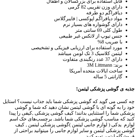
قابل استفاده برای بزرگسالان و اطفال
دارای وزن تقریبی 82 گرمی
دیافراگم دو طرفه
مواد دیافراگم اپوکسی | فایبرگلاس
دارای گوشواره های بسیار نرم
طول کلی 69 سانتی متر
جنس تیوپ از لاتکس غیر طبیعی
با ضریب 8%
مورد استفاده برای ارزیابی فیزیکی و تشخیصی
لیتمن کلاسیک 3 تک لومن میباشد
دارای 37 عدد رنگبندی متفاوت
برند: 3M Littmann
ساخت ایالات متحده آمریکا
گارانتی 5 ساله
جذبه ی گوشی پزشکی لیتمن!
چه کسی می گوید که گوشی پزشکی شما باید جذاب نیست؟ استایل
خود را به گونه ای با گوشی لیتمن نشان دهید که شما و گوشی
پزشکی شما را استثنایی بدانند! کیف گوشی پزشکی ,کیفی را پیدا
کنید که مناسب گوشی پزشکی شما باشد. برچسب‌های حک اسم
لوازم یدکی ( لوازم جانبی لیتمن )گوشی پزشکی لیتمن , کیف
گوشی پزشکی لیتمن و سایر لوازم جانبی را میتوانید براحتی از
فروشگاه لیتمن تهیه کنید.