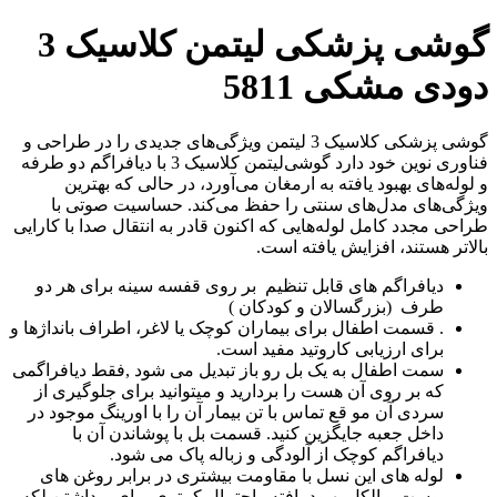
گوشی پزشکی لیتمن کلاسیک 3
دودی مشکی 5811
گوشی‌ پزشکی کلاسیک 3 لیتمن ویژگی‌های جدیدی را در طراحی و
فناوری نوین خود دارد گوشی‌لیتمن کلاسیک 3 با دیافراگم دو طرفه
و لوله‌های بهبود یافته به ارمغان می‌آورد، در حالی که بهترین
ویژگی‌های مدل‌های سنتی را حفظ می‌کند. حساسیت صوتی با
طراحی مجدد کامل لوله‌هایی که اکنون قادر به انتقال صدا با کارایی
بالاتر هستند، افزایش یافته است.
دیافراگم های قابل تنظیم بر روی قفسه سینه برای هر دو
طرف (بزرگسالان و کودکان )
. قسمت اطفال برای بیماران کوچک یا لاغر، اطراف بانداژها و
برای ارزیابی کاروتید مفید است.
سمت اطفال به یک بل رو باز تبدیل می شود ,فقط دیافراگمی
که بر روی آن هست را بردارید و میتوانید برای جلوگیری از
سردی آن مو قع تماس با تن بیمار آن را با اورینگ موجود در
داخل جعبه جایگزین کنید. قسمت بل با پوشاندن آن با
دیافراگم کوچک از آلودگی و زباله پاک می شود.
لوله های این نسل با مقاومت بیشتری در برابر روغن های
پوست و الکل بهبود یافته واحتمال کمتری برای برداشتن لکه