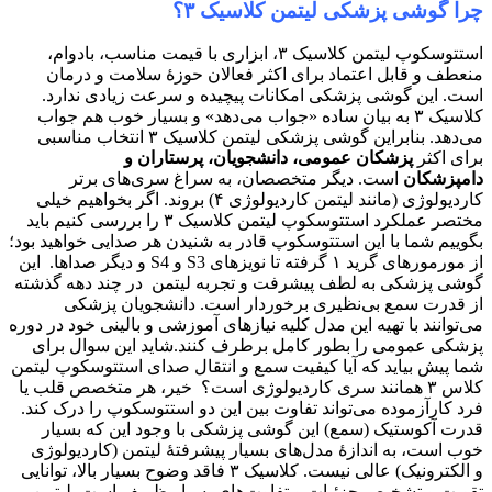
چرا گوشی پزشکی لیتمن کلاسیک ۳؟
استتوسکوپ لیتمن کلاسیک ۳، ابزاری با قیمت مناسب، بادوام،
منعطف و قابل اعتماد برای اکثر فعالان حوزهٔ سلامت و درمان
است. ​این گوشی پزشکی امکانات پیچیده و سرعت زیادی ندارد. ​
کلاسیک ۳ به بیان ساده ​«جواب می‌دهد» و بسیار خوب هم جواب
می‌دهد. بنابراین گوشی پزشکی لیتمن کلاسیک ۳ انتخاب مناسبی
برای اکثر
پزشکان عمومی، دانشجویان، پرستاران و
دامپزشکان
است. دیگر متخصصان، به سراغ سری‌های برتر
کاردیولوژی (مانند لیتمن کاردیولوژی ۴) بروند. اگر بخواهیم خیلی
مختصر عملکرد استتوسکوپ لیتمن کلاسیک ۳ را بررسی کنیم باید
بگوییم شما با این استتوسکوپ قادر به شنیدن هر صدایی خواهید بود؛
از مورمورهای گرید ۱ گرفته تا نویزهای S3 و S4 و دیگر صداها.​ این
گوشی پزشکی به لطف پیشرفت و تجربه لیتمن در چند دهه گذشته
از قدرت سمع بی‌نظیری برخوردار است. دانشجویان پزشکی
می‌توانند با تهیه این مدل کلیه نیاز‌های آموزشی و بالینی خود در دوره
پزشکی عمومی را بطور کامل برطرف کنند. ​شاید این سوال برای
شما پیش بیاید که آیا کیفیت سمع و انتقال صدای استتوسکوپ لیتمن
کلاس ۳ همانند سری کاردیولوژی است؟​ ​خیر، هر متخصص قلب یا
فرد کارآزموده می‌تواند تفاوت بین این دو استتوسکوپ را درک کند.
قدرت ​آکوستیک (سمع) این گوشی پزشکی با وجود این که بسیار
خوب است، به اندازهٔ مدل‌های بسیار پیشرفتهٔ لیتمن (کاردیولوژی
و الکترونیک) عالی نیست. ​کلاسیک ۳ فاقد وضوح بسیار بالا، توانایی
تقویت و تشخیص جزئیات و تفاوت‌های بسیار ظریف است.​
لیتمن