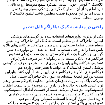
کلاسیک ۳ گوشی خوبی است. ​عملکرد سمع متوسط رو به بالایی
دارد اما نباید از آن انتظار یک گوشی پزشکی بسیار پیشرفته را
داشت اما در این محدودهٔ قیمت مطمئن باشید لیتمن کلاسیک ۳
بهترین انتخاب است.
راحتی در معاینه به کمک دیافراگم قابل تنظیم
یکی از برترین نوآوری‌های استفاده شده در گوشی‌های پزشکی
لیتمن، دیافراگم قابل تنظیم است. ​به کمک این دیافراگم و با تغییر
سطح فشار قطعهٔ سینه‌ای بر بدن بیمار می‌توانید فرکانس‌های بالا و
پایین صدا را به راحتی شناسایی کنید. به لطف این نوآوری، داشتن
گوشی پزشکی با یک دیافراگم سنتی در یک سمت (برای تشخیص
فرکانس‌های بالا) و سمت بل یا زنگوله‌ای در طرف دیگر (برای
تشخیص فرکانس‌های پایین) ضروری نیست. هر دو طرف در گوشی
پزشکی لیتمن کلاسیک ۳ می‌توانند با تغییر فشار وارده هم
فرکانس‌های بالا و هم فرکانس‌های پایین را شناسایی کنند. بنابراین
سمت بزرگتر قطعهٔ سینه‌ای به عنوان یک دیافراگم سنتی عمل
نمی‌کند، بلکه به صورت همزمان عملی مشابه دیافراگم سنتی و هم
توان تبدیل شدن به حالت بل را دارد. ​این موضوع برای سمت اطفال
استتوسکوپ نیز صدق می‌کند. ضمناً از قسمت اطفال استتوسکوپ
لیتمن کلاس ۳ میتوانید برای سمع قسمت‌هایی که سطح کمتری
دارند (مثل عروق گردنی) استفاده کنید. ​این ویژگی موجب
تطبیق‌پذیری بالای استتوسکوپ لیتمن کلاسیک ۳ می‌شود چرا که